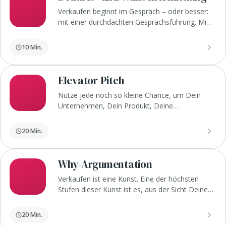
Verkaufen beginnt im Gespräch – oder besser:
mit einer durchdachten Gesprächsführung. Mit
gezielten Fragen erhältst Du alle
Informationen, die Du benötigst, um Deinem
10 Min.
Kunden genau die Produkte anzubieten, die zu
seinen Wünschen passen.
Elevator Pitch
Nutze jede noch so kleine Chance, um Dein
Unternehmen, Dein Produkt, Deine
Dienstleistung oder Dich selbst präzise und
spannend zu präsentieren.
20 Min.
Why-Argumentation
Verkaufen ist eine Kunst. Eine der höchsten
Stufen dieser Kunst ist es, aus der Sicht Deiner
Kund*innen zu denken und zu argumentieren.
Mit der Why-Argumentation (oder auch
20 Min.
Nutzenargumentation) lernst Du, Deinen