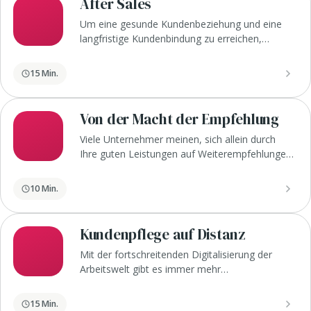
After Sales
verschiedenen Kundentypen es gibt, warum es
Um eine gesunde Kundenbeziehung und eine
wichtig ist diese zu kennen.
langfristige Kundenbindung zu erreichen,
braucht es eine zielgerichtete Kommunikation
mit Deinen Kund*innen nach dem ersten Kauf:
15 Min.
den After Sales. Lerne hier die grundlegenden
Bereiche und Maßnahmen des After Sales
kennen.
Von der Macht der Empfehlung
Viele Unternehmer meinen, sich allein durch
Ihre guten Leistungen auf Weiterempfehlungen
ihrer Kunden verlassen zu können und meinen,
keine Werbung nötig zu haben. Dass aber ein
10 Min.
professionelles Empfehlungsmanagement im
Rahmen von Kundenbetreuung und
Kundengewinnung enorme Vorteile bringen
Kundenpflege auf Distanz
kann, lernst Du hier.
Mit der fortschreitenden Digitalisierung der
Arbeitswelt gibt es immer mehr
Vertriebler*innen, die ihren Arbeitsort variieren
und dadurch Veranstaltungen und Meetings
15 Min.