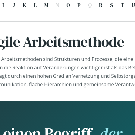
I
J
K
L
M
N
O
P
Q
R
S
T
U
gile Arbeitsmethode
e Arbeitsmethoden sind Strukturen und Prozesse, die eine 
 die Reaktion auf Veränderungen wichtiger ist als das Befo
ägt durch einen hohen Grad an Vernetzung und Selbstorga
unikation, flache Hierarchien und gemeinsame Verantw
 einen Begriff,
der