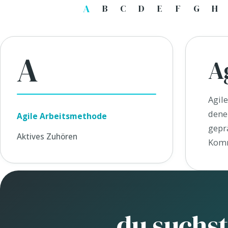
A
B
C
D
E
F
G
H
A
A
Agil
denen
Agile Arbeitsmethode
gepr
Aktives Zuhören
Komm
du suchst