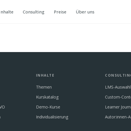
Inhalte
Consulting
Preise
Über uns
INHALTE
CONSULTIN
Themen
LMS-Auswahl
Kurskatalog
Custom-Cont
GVO
Demo-Kurse
Learner Jour
n
Individualisierung
Autor:innen-A