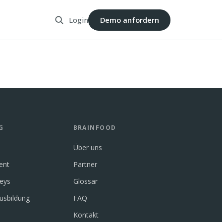
Login
Demo anfordern
G
BRAINFOOD
Über uns
ent
Partner
neys
Glossar
usbildung
FAQ
Kontakt