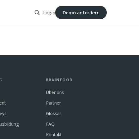
Login
Demo anfordern
G
BRAINFOOD
Über uns
ent
Partner
neys
Glossar
usbildung
FAQ
Kontakt