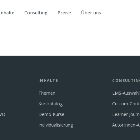
Inhalte
Consulting
Preise
Über uns
INHALTE
CONSULTIN
Themen
LMS-Auswahl
Kurskatalog
Custom-Cont
GVO
Demo-Kurse
Learner Jour
n
Individualisierung
Autor:innen-A