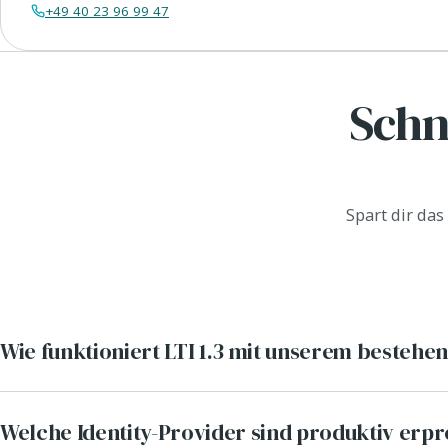
+49 40 23 96 99 47
in
Google Maps.
Karte
laden
Schn
In
Google Maps
öffnen →
Spart dir das
Wie funktioniert LTI 1.3 mit unserem besteh
Welche Identity-Provider sind produktiv erp