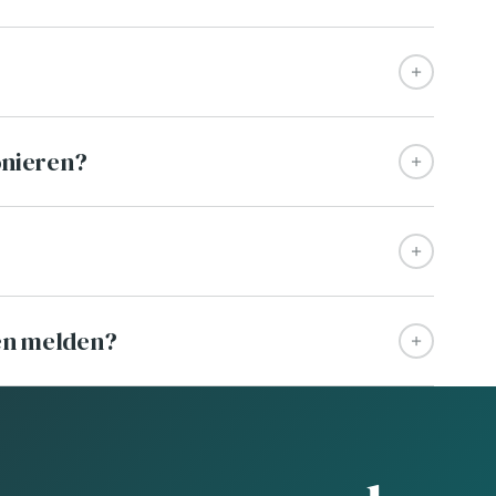
onieren?
en melden?