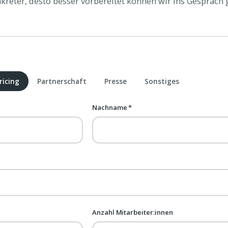
nkreter, desto besser vorbereitet können wir ins Gespräch 
ricing
Partnerschaft
Presse
Sonstiges
Nachname *
Anzahl Mitarbeiter:innen