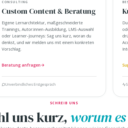
CONSULTING
BE
Custom Content & Beratung
K
Eigene Lernarchitektur, maßgeschneiderte
Du 
Trainings, Autor:innen-Ausbildung, LMS-Auswahl
od
oder Learner-Journeys: Sag uns kurz, woran du
dr
denkst, und wir melden uns mit einem konkreten
Ac
Vorschlag.
In
Beratung anfragen
Su
Unverbindliches Erstgespräch
S
SCHREIB UNS
hl uns kurz,
worum es 