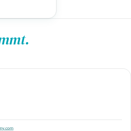
ommt.
emy.com