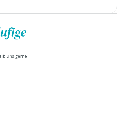
ufige
reib uns gerne