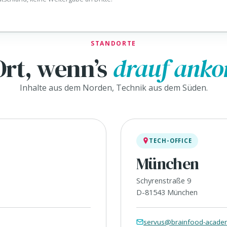
STANDORTE
Ort, wenn’s
drauf ank
Inhalte aus dem Norden, Technik aus dem Süden.
Karte
TECH-OFFICE
anzeigen
München
Google
Maps setzt
Schyrenstraße 9
beim Laden
D-81543 München
Cookies.
Öffne die
Karte hier
servus@brainfood-acad
oder direkt