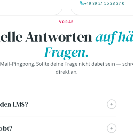
+49 89 21 55 33 37 0
in
Google Maps.
VORAB
Karte
laden
elle Antworten
auf hä
In
Google Maps
Fragen.
öffnen →
 Mail-Pingpong. Sollte deine Frage nicht dabei sein — sch
direkt an.
enden LMS?
robt?