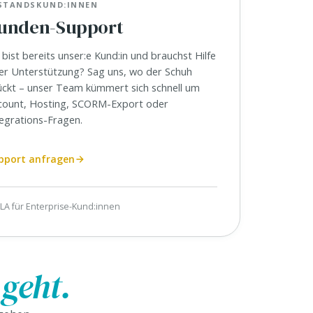
STANDSKUND:INNEN
unden-Support
bist bereits unser:e Kund:in und brauchst Hilfe
er Unterstützung? Sag uns, wo der Schuh
ückt – unser Team kümmert sich schnell um
count, Hosting, SCORM-Export oder
tegrations-Fragen.
pport anfragen
LA für Enterprise-Kund:innen
geht.