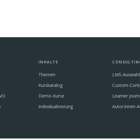
INHALTE
CONSULTIN
Themen
LMS-Auswahl
Kurskatalog
Custom-Cont
GVO
Demo-Kurse
Learner Jour
n
Individualisierung
Autor:innen-A