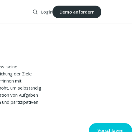
Login
Demo anfordern
zw. seine
ichung der Ziele
r*innen mit
höht, um selbständig
ation von Aufgaben
 und partizipativen
Vorschlagen