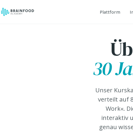
Plattform
I
Üb
30 J
Unser Kurska
verteilt au
Work«. Di
interaktiv 
genau wissen