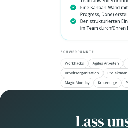
Team anwenden könn
Eine Kanban-Wand mit d
Progress, Done) erste
Den strukturierten Ei
im Team durchführen
SCHWERPUNKTE
Workhacks
Agiles Arbeiten
Arbeitsorganisation
Projektma
Magic Monday
Krötentage
P
Lass un