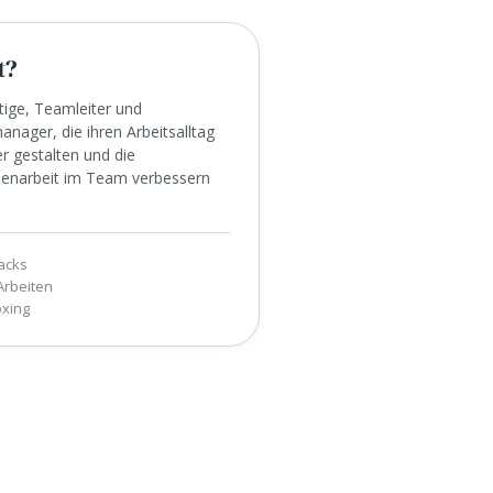
t?
tige, Teamleiter und
anager, die ihren Arbeitsalltag
er gestalten und die
narbeit im Team verbessern
n
acks
Arbeiten
xing