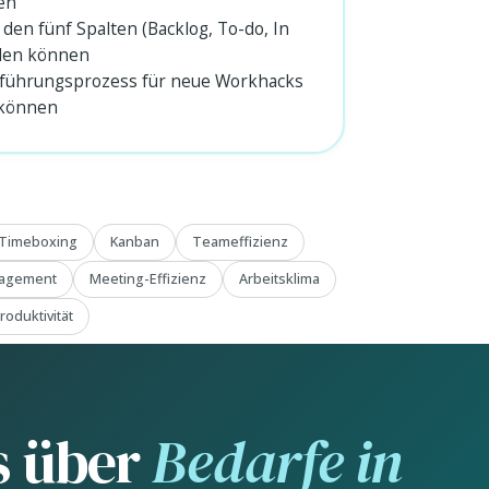
en
en fünf Spalten (Backlog, To-do, In
llen können
nführungsprozess für neue Workhacks
 können
Timeboxing
Kanban
Teameffizienz
nagement
Meeting-Effizienz
Arbeitsklima
roduktivität
s über
Bedarfe in