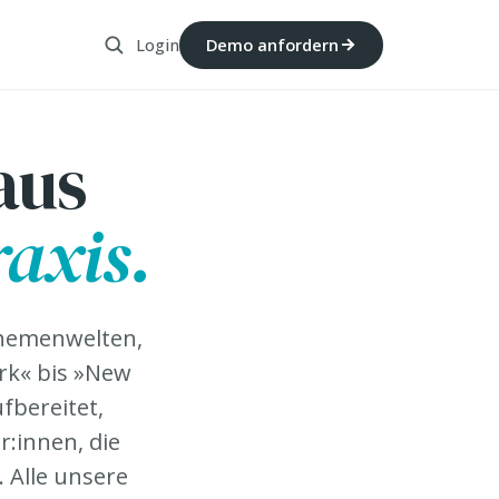
Login
Demo anfordern
aus
axis.
Themenwelten,
rk« bis »New
fbereitet,
r:innen, die
. Alle unsere