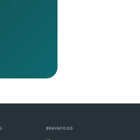
G
BRAINFOOD