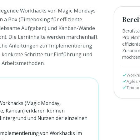
ndlegende Workhacks vor: Magic Mondays
Berei
n a Box (Timeboxing für effiziente
unliebsame Aufgaben) und Kanban-Wände
Berufstä
ion). Die Lerninhalte werden märchenhaft
Projektm
effizient
ische Anleitungen zur Implementierung
Zusamme
 konkrete Schritte zur Einführung und
möchte
 Arbeitsmethoden.
Workh
Agiles 
Timebo
n Workhacks (Magic Monday,
e, Kanban) erklären können
intergrund und Nutzen der einzelnen
 Implementierung von Workhacks im