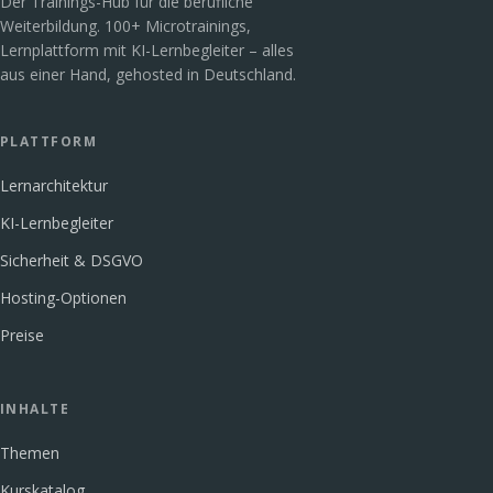
Der Trainings-Hub für die berufliche
Weiterbildung. 100+ Microtrainings,
Lernplattform mit KI-Lernbegleiter – alles
aus einer Hand, gehosted in Deutschland.
PLATTFORM
Lernarchitektur
KI-Lernbegleiter
Sicherheit & DSGVO
Hosting-Optionen
Preise
INHALTE
Themen
Kurskatalog