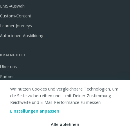
LMS-Auswahl
Custom-Content
Learner Journeys
Autor:innen-Ausbildung
BRAINFOOD
Über uns
Partner
Glossar
Wir nutzen Cookies und vergleichbare Technologien, um
die Seite zu betreiben und – mit Deiner Zustimmung –
FAQ
Reichweite und E-Mail-Performance zu messen.
Kontakt
Einstellungen anpassen
Alle ablehnen