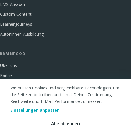
LMS-Auswahl
Custom-Content
Learner Journeys
Autor:innen-Ausbildung
BRAINFOOD
Über uns
Partner
Glossar
Wir nutzen Cookies und vergleichbare Technologien, um
die Seite zu betreiben und – mit Deiner Zustimmung –
FAQ
Reichweite und E-Mail-Performance zu messen.
Kontakt
Einstellungen anpassen
Alle ablehnen