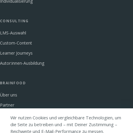
Individualisierung
CONSULTING
LMS-Auswahl
Custom-Content
Learner Journeys
Autor:innen-Ausbildung
BRAINFOOD
Über uns
Partner
Glossar
Wir nutzen Cookies und vergleichbare Technologien, um
die Seite zu betreiben und – mit Deiner Zustimmung –
FAQ
Reichweite und E-Mail-Performance zu messen.