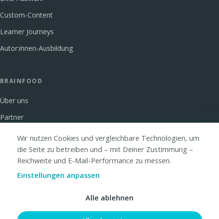
Custom-Content
Learner Journeys
Autor:innen-Ausbildung
BRAINFOOD
Über uns
Partner
Glossar
Wir nutzen Cookies und vergleichbare Technologien, um
die Seite zu betreiben und – mit Deiner Zustimmung –
FAQ
Reichweite und E-Mail-Performance zu messen.
Kontakt
Einstellungen anpassen
Alle ablehnen
© 2026 Brainfood Academy GmbH · Hamburg