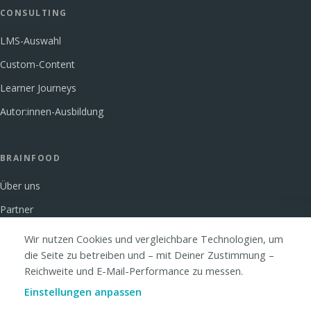
CONSULTING
LMS-Auswahl
Custom-Content
Learner Journeys
Autor:innen-Ausbildung
BRAINFOOD
Über uns
Partner
Glossar
Wir nutzen Cookies und vergleichbare Technologien, um
die Seite zu betreiben und – mit Deiner Zustimmung –
FAQ
Reichweite und E-Mail-Performance zu messen.
Kontakt
Einstellungen anpassen