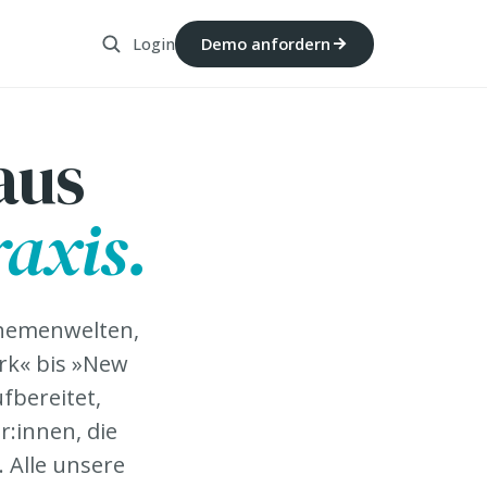
Login
Demo anfordern
aus
axis.
Themenwelten,
rk« bis »New
fbereitet,
r:innen, die
. Alle unsere