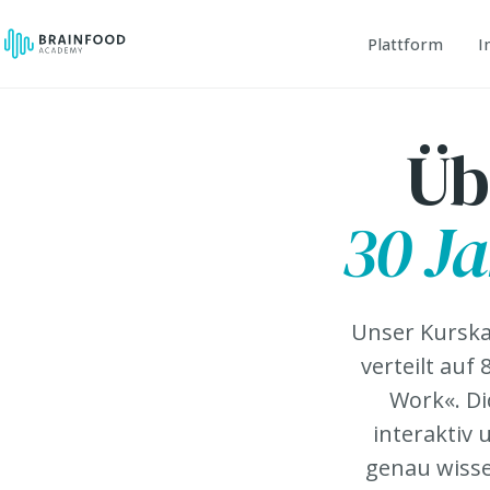
Plattform
I
Üb
30 J
Unser Kurska
verteilt au
Work«. Di
interaktiv 
genau wissen