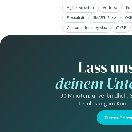
Agiles Arbeiten
Vertrieb
Ku
Flexibilität
SMART-Ziele
OK
Customer Journey Map
iTYPE
Lass un
deinem Un
30 Minuten, unverbindlich. 
Lernlösung im Konte
Demo-Termi