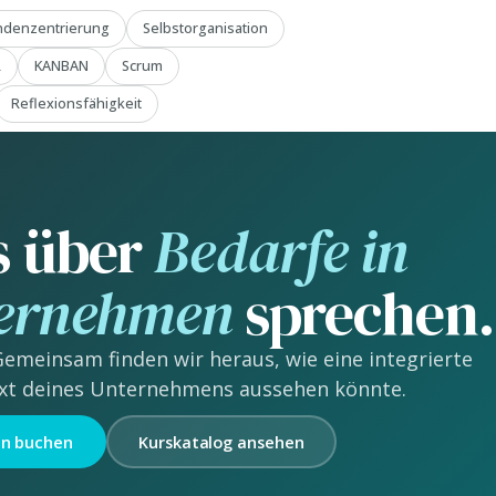
ndenzentrierung
Selbstorganisation
R
KANBAN
Scrum
Reflexionsfähigkeit
s über
Bedarfe in
ternehmen
sprechen.
Gemeinsam finden wir heraus, wie eine integrierte
xt deines Unternehmens aussehen könnte.
n buchen
Kurskatalog ansehen