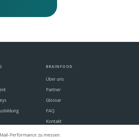
G
BRAINFOOD
Über uns
ent
Partner
neys
Glossar
usbildung
FAQ
Kontakt
-Mail-Performance zu messen.