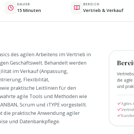
DAUER
BEREICH
15 Minuten
Vertrieb & Verkauf
sics des agilen Arbeitens im Vertrieb in
Berei
bigen Geschäftswelt. Behandelt werden
ilität im Verkauf (Anpassung,
Vertrieb
rierung, Flexibilität,
die agil
und pra
wie praktische Leitlinien für den
ewährte agile Tools und Methoden wie
Agiles 
ANBAN, Scrum und iTYPE vorgestellt.
Vertrie
ht die praktische Anwendung agiler
Kunden
uise und Datenbankpflege.