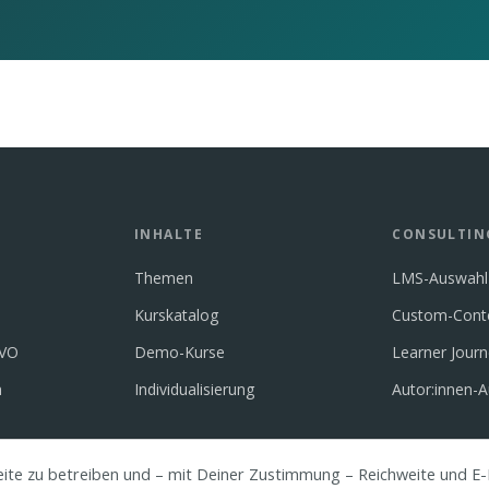
INHALTE
CONSULTIN
Themen
LMS-Auswahl
Kurskatalog
Custom-Cont
GVO
Demo-Kurse
Learner Jour
n
Individualisierung
Autor:innen-A
eite zu betreiben und – mit Deiner Zustimmung – Reichweite und E