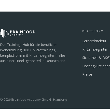
PLATTFORM
Lernarchitektur
Der Trainings-Hub für die berufliche
KI-Lernbegleiter
Weiterbildung. 100+ Microtrainings,
Lernplattform mit KI-Lernbegleiter – alles
Sicherheit & DS
aus einer Hand, gehosted in Deutschland.
Hosting-Optione
Preise
© 2026 Brainfood Academy GmbH · Hamburg