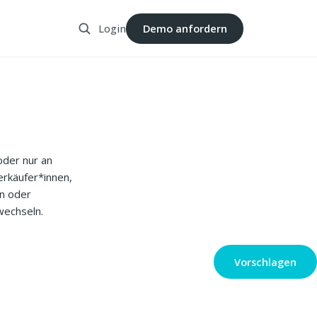
Login
Demo anfordern
oder nur an
erkäufer*innen,
en oder
wechseln.
Vorschlagen