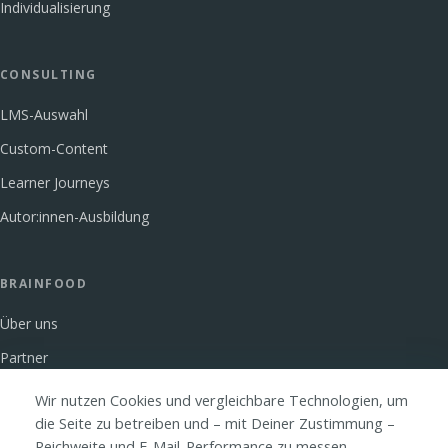
Individualisierung
CONSULTING
LMS-Auswahl
Custom-Content
Learner Journeys
Autor:innen-Ausbildung
BRAINFOOD
Über uns
Partner
Glossar
Wir nutzen Cookies und vergleichbare Technologien, um
die Seite zu betreiben und – mit Deiner Zustimmung –
FAQ
Reichweite und E-Mail-Performance zu messen.