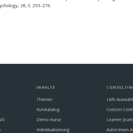
ychology, 28, S. 255-276.
INHALTE
CONSULTIN
Themen
LMS-Auswahl
Kurskatalog
Custom-Cont
GVO
Demo-Kurse
Learner Jour
n
Individualisierung
Autor:innen-A