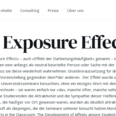
Inhalte
Consulting
Preise
Über uns
 Exposure Effe
e Effect« – auch »Effekt der Darbietungshäufigkeit« genannt – 
 eine anfangs als neutral beurteilte Person oder Sache mit der Z
ass sie diese wiederholt wahrnehmen. Grundvoraussetzung für die
e Voreinstellung gegenüber dem*der anderen. Der Effekt wurde 
 Universitätsseminare besuchten, ohne ein einziges Wort mit de
echseln – sie waren einfach nur »da«, manche öfter, manche sel
 Studierenden die Attraktivität und die Sympathie dieser Helfer
, die häufiger vor Ort gewesen waren, wurden als deutlich attrak
ft als diejenigen, die die Seminare seltener besucht hatten.Morela
ts in the Classroom: The Development of Affinity among Students; 