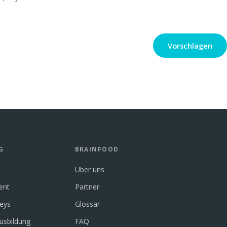
Vorschlagen
G
BRAINFOOD
Über uns
ent
Partner
neys
Glossar
usbildung
FAQ