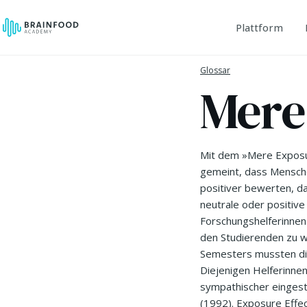
Plattform
Glossar
Mere
Mit dem »Mere Exposur
gemeint, dass Menschen
positiver bewerten, d
neutrale oder positiv
Forschungshelferinnen
den Studierenden zu w
Semesters mussten die
Diejenigen Helferinnen
sympathischer eingestu
(1992). Exposure Effec