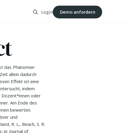
Login
Demo anfordern
ct
ist das Phänomen
eit allein dadurch
sen Effekt ist eine
untersucht, indem
n Dozent*innen oder
tener. Am Ende des
innen bewerten.
tiver und
nd, R. L., Beach, S. R.
in: Journal of