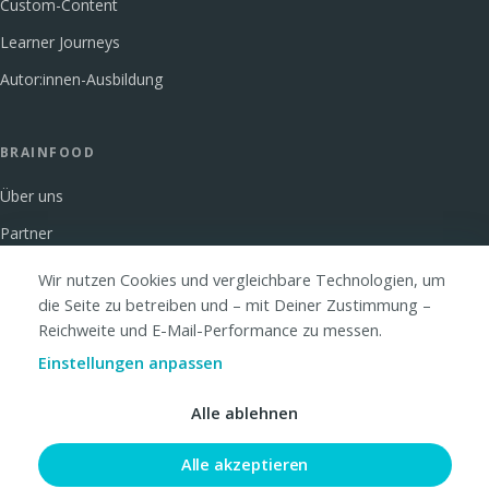
Custom-Content
Learner Journeys
Autor:innen-Ausbildung
BRAINFOOD
Über uns
Partner
Glossar
Wir nutzen Cookies und vergleichbare Technologien, um
die Seite zu betreiben und – mit Deiner Zustimmung –
FAQ
Reichweite und E-Mail-Performance zu messen.
Kontakt
Einstellungen anpassen
Alle ablehnen
© 2026 Brainfood Academy GmbH · Hamburg
Alle akzeptieren
Impressum
Datenschutz
AGB
Cookie-Einstellungen